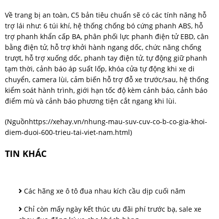
Về trang bị an toàn, C5 bản tiêu chuẩn sẽ có các tính năng hỗ
trợ lái như: 6 túi khí, hệ thống chống bó cứng phanh ABS, hỗ
trợ phanh khẩn cấp BA, phân phối lực phanh điện tử EBD, cân
bằng điện tử, hỗ trợ khởi hành ngang dốc, chức năng chống
trượt, hỗ trợ xuống dốc, phanh tay điện tử, tự động giữ phanh
tạm thời, cảnh báo áp suất lốp, khóa cửa tự động khi xe di
chuyển, camera lùi, cảm biến hỗ trợ đỗ xe trước/sau, hệ thống
kiểm soát hành trình, giới hạn tốc độ kèm cảnh báo, cảnh báo
điểm mù và cảnh báo phương tiện cắt ngang khi lùi.
(Nguồn
https://xehay.vn/nhung-mau-suv-cuv-co-b-co-gia-khoi-
diem-duoi-600-trieu-tai-viet-nam.html
)
TIN KHÁC
Các hãng xe ô tô đua nhau kích cầu dịp cuối năm
Chỉ còn mấy ngày kết thúc ưu đãi phí trước bạ, sale xe