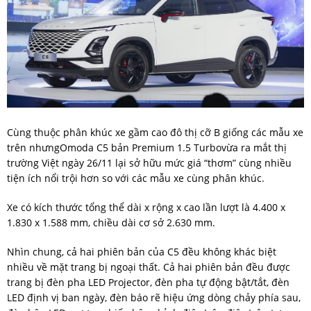
Cùng thuộc phân khúc xe gầm cao đô thị cỡ B giống các mẫu xe
trên nhưngOmoda C5 bản Premium 1.5 Turbovừa ra mắt thị
trường Việt ngày 26/11 lại sở hữu mức giá “thơm” cùng nhiều
tiện ích nổi trội hơn so với các mẫu xe cùng phân khúc.
Xe có kích thước tổng thể dài x rộng x cao lần lượt là 4.400 x
1.830 x 1.588 mm, chiều dài cơ sở 2.630 mm.
Nhìn chung, cả hai phiên bản của C5 đều không khác biệt
nhiều về mặt trang bị ngoại thất. Cả hai phiên bản đều được
trang bị đèn pha LED Projector, đèn pha tự động bật/tắt, đèn
LED định vị ban ngày, đèn báo rẽ hiệu ứng dòng chảy phía sau,