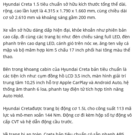
Hyundai Creta 1.5 tiêu chuẩn sở hữu kích thước tổng thể dài,
rộng, cao lần lượt là 4.315 x 1.790 x 1.660 mm, cùng chiều dài
cơ sở 2.610 mm và khoảng sáng gầm 200 mm.
Xe vẫn sở hữu dáng dấp hiện đại, khỏe khoắn như phiên bản
cao cấp, đi cùng các trang bị như: đèn chiếu sáng full LED, đèn
phanh trên cao dạng LED, cánh gió trên nóc xe, ăng-ten vây cá
mập và bộ mâm hợp kim 5 chấu 17 inch phối hai tông màu thể
thao.
Bên trong khoang cabin của Hyundai Creta bản tiêu chuẩn là
các tiện ích như: cụm đồng hồ LCD 3,5 inch, màn hình giải trí
trung tâm 10,25 inch hỗ trợ Apple CarPlay và Android Auto, hệ
thống âm thanh 6 loa, phanh tay điện tử tích hợp tính năng
Auto Hold.
Hyundai Cretađược trang bị động cơ 1.5L cho công suất 113 mã
lực và mô-men xoắn 144 Nm. Động cơ đi kèm hộp số tự động vô
cấp CVT và hệ dẫn động cầu trước.
Về trang bị an toàn, Creta bản tiêu chuẩn có sẵn phanh ABS,