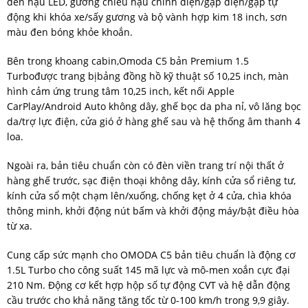
đèn hậu LED, gương chiếu hậu chỉnh điện/gập điện/gập tự
động khi khóa xe/sấy gương và bộ vành hợp kim 18 inch, sơn
màu đen bóng khỏe khoắn.
Bên trong khoang cabin,Omoda C5 bản Premium 1.5
Turbođược trang bịbảng đồng hồ kỹ thuật số 10,25 inch, màn
hình cảm ứng trung tâm 10,25 inch, kết nối Apple
CarPlay/Android Auto không dây, ghế bọc da pha nỉ, vô lăng bọc
da/trợ lực điện, cửa gió ở hàng ghế sau và hệ thống âm thanh 4
loa.
Ngoài ra, bản tiêu chuẩn còn có đèn viền trang trí nội thất ở
hàng ghế trước, sạc điện thoại không dây, kính cửa sổ riêng tư,
kính cửa sổ một chạm lên/xuống, chống kẹt ở 4 cửa, chìa khóa
thông minh, khởi động nút bấm và khởi động máy/bật điều hòa
từ xa.
Cung cấp sức mạnh cho OMODA C5 bản tiêu chuẩn là động cơ
1.5L Turbo cho công suất 145 mã lực và mô-men xoắn cực đại
210 Nm. Động cơ kết hợp hộp số tự động CVT và hệ dẫn động
cầu trước cho khả năng tăng tốc từ 0-100 km/h trong 9,9 giây.