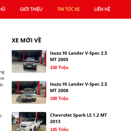
HỦ
GIỚI THIỆU
TIN TỨC XE
LIÊN HỆ
XE MỚI VỀ
Isuzu Hi Lander V-Spec 2.5
MT 2005
158 Triệu
ọng
ium
Isuzu Hi Lander V-Spec 2.5
ức
MT 2008
188 Triệu
Chevrolet Spark LS 1.2 MT
i-
2013
145 Triệu