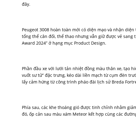
đây.
Peugeot 3008 hoàn toàn mới có diện mạo và nhận diện t
tổng thể cân đối, thể thao nhưng vẫn giữ được vẻ sang t
Award 2024” ở hạng mục Product Design.
Phần đầu xe với lưới tản nhiệt đồng màu thân xe, tạo h
vuốt sư tử” đặc trưng, kéo dài liền mạch từ cụm đèn t
lấy cảm hứng từ công trình pháo đài lịch sử Breda Fortr
Phía sau, các khe thoáng gió được tinh chỉnh nhằm giảm 
đó, ốp cản sau màu xám Meteor kết hợp cùng các đường