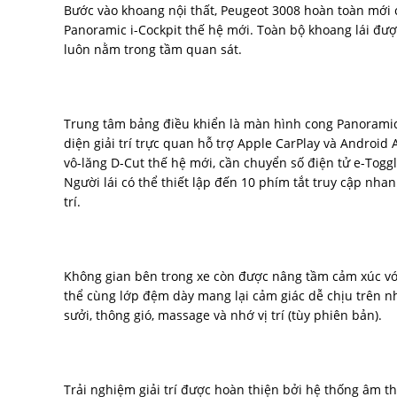
Bước vào khoang nội thất, Peugeot 3008 hoàn toàn mới
Panoramic i-Cockpit thế hệ mới. Toàn bộ khoang lái được
luôn nằm trong tầm quan sát.
Trung tâm bảng điều khiển là màn hình cong Panoramic 2
diện giải trí trực quan hỗ trợ Apple CarPlay và Android
vô-lăng D-Cut thế hệ mới, cần chuyển số điện tử e-Tog
Người lái có thể thiết lập đến 10 phím tắt truy cập nh
trí.
Không gian bên trong xe còn được nâng tầm cảm xúc vớ
thể cùng lớp đệm dày mang lại cảm giác dễ chịu trên n
sưởi, thông gió, massage và nhớ vị trí (tùy phiên bản).
Trải nghiệm giải trí được hoàn thiện bởi hệ thống âm t