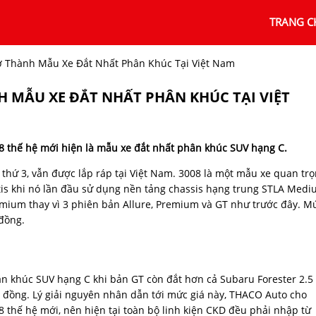
TRANG C
ở Thành Mẫu Xe Đắt Nhất Phân Khúc Tại Việt Nam
H MẪU XE ĐẮT NHẤT PHÂN KHÚC TẠI VIỆT
8 thế hệ mới hiện là mẫu xe đắt nhất phân khúc SUV hạng C.
thứ 3, vẫn được lắp ráp tại Việt Nam. 3008 là một mẫu xe quan tr
ntis khi nó lần đầu sử dụng nền tảng chassis hạng trung STLA Med
remium thay vì 3 phiên bản Allure, Premium và GT như trước đây. M
 đồng.
n khúc SUV hạng C khi bản GT còn đắt hơn cả Subaru Forester 2.5 
tỷ đồng. Lý giải nguyên nhân dẫn tới mức giá này, THACO Auto cho
8 thế hệ mới, nên hiện tại toàn bộ linh kiện CKD đều phải nhập từ