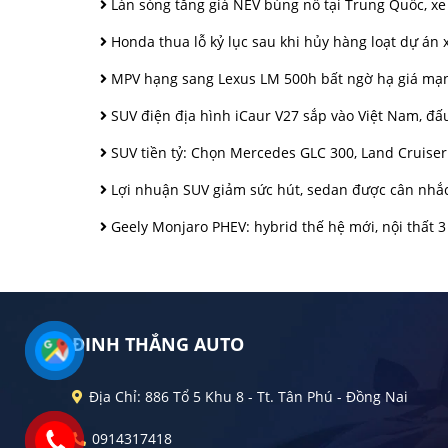
Làn sóng tăng giá NEV bùng nổ tại Trung Quốc, xe
Honda thua lỗ kỷ lục sau khi hủy hàng loạt dự án 
MPV hạng sang Lexus LM 500h bất ngờ hạ giá mạn
SUV điện địa hình iCaur V27 sắp vào Việt Nam, đấ
SUV tiền tỷ: Chọn Mercedes GLC 300, Land Cruise
Lợi nhuận SUV giảm sức hút, sedan được cân nhắc 
Geely Monjaro PHEV: hybrid thế hệ mới, nội thất 
ĐINH THẮNG AUTO
Địa Chỉ: 886 Tổ 5 Khu 8 - Tt. Tân Phú - Đồng Nai
0914317418