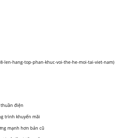
08-len-hang-top-phan-khuc-voi-the-he-moi-tai-viet-nam
)
 thuần điện
ng trình khuyến mãi
nhưng mạnh hơn bản cũ