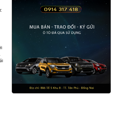
c
ới
.
ải