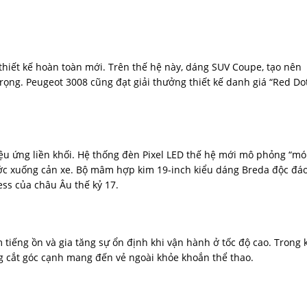
hiết kế hoàn toàn mới. Trên thế hệ này, dáng SUV Coupe, tạo nên
rọng. Peugeot 3008 cũng đạt giải thưởng thiết kế danh giá “Red Do
iệu ứng liền khối. Hệ thống đèn Pixel LED thế hệ mới mô phỏng “m
rước xuống cản xe. Bộ mâm hợp kim 19-inch kiểu dáng Breda độc đáo
ess của châu Âu thế kỷ 17.
tiếng ồn và gia tăng sự ổn định khi vận hành ở tốc độ cao. Trong 
 cắt góc cạnh mang đến vẻ ngoài khỏe khoắn thể thao.