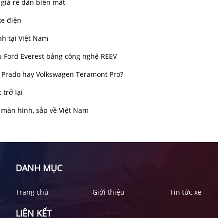
 giá rẻ dần biến mất
xe điện
h tại Việt Nam
u Ford Everest bằng công nghệ REEV
r Prado hay Volkswagen Teramont Pro?
trở lại
3 màn hình, sắp về Việt Nam
DANH MỤC
Trang chủ
Giới thiệu
Tin tức xe
LIÊN KẾT