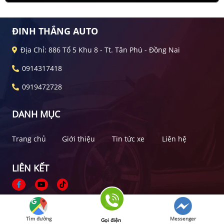
ĐINH THẮNG AUTO
Địa Chỉ: 886 Tổ 5 Khu 8 - Tt. Tân Phú - Đồng Nai
0914317418
0919472728
DANH MỤC
Trang chủ
Giới thiệu
Tin tức xe
Liên hệ
LIÊN KẾT
Bản quyền thuộc về Đinh Thắng Auto
Thiết kế bởi
Bonbanh.com - Chuyên trang mua bán ô tô
Tìm đường
Messenger
Gọi điện