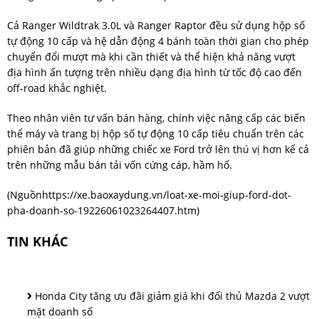
Cả Ranger Wildtrak 3.0L và Ranger Raptor đều sử dụng hộp số
tự động 10 cấp và hệ dẫn động 4 bánh toàn thời gian cho phép
chuyển đổi mượt mà khi cần thiết và thể hiện khả năng vượt
địa hình ấn tượng trên nhiều dạng địa hình từ tốc độ cao đến
off-road khắc nghiệt.
Theo nhân viên tư vấn bán hàng, chính việc nâng cấp các biến
thể máy và trang bị hộp số tự động 10 cấp tiêu chuẩn trên các
phiên bản đã giúp những chiếc xe Ford trở lên thú vị hơn kể cả
trên những mẫu bán tải vốn cứng cáp, hầm hố.
(Nguồn
https://xe.baoxaydung.vn/loat-xe-moi-giup-ford-dot-
pha-doanh-so-19226061023264407.htm
)
TIN KHÁC
Honda City tăng ưu đãi giảm giá khi đối thủ Mazda 2 vượt
mặt doanh số